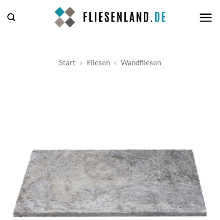
Zum
Inhalt
springen
Start
»
Fliesen
»
Wandfliesen