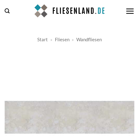
Zum
Inhalt
springen
Start
»
Fliesen
»
Wandfliesen