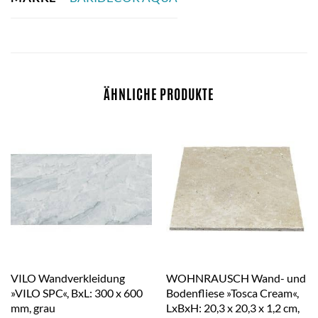
ÄHNLICHE PRODUKTE
VILO Wandverkleidung
WOHNRAUSCH Wand- und
»VILO SPC«, BxL: 300 x 600
Bodenfliese »Tosca Cream«,
mm, grau
LxBxH: 20,3 x 20,3 x 1,2 cm,