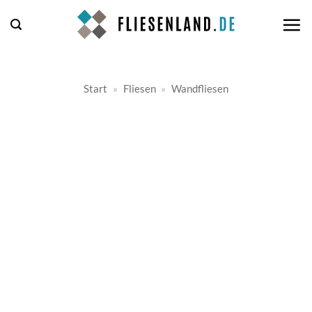
Zum
Inhalt
springen
Start
»
Fliesen
»
Wandfliesen