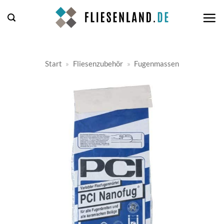
Zum
Inhalt
springen
Start
»
Fliesenzubehör
»
Fugenmassen