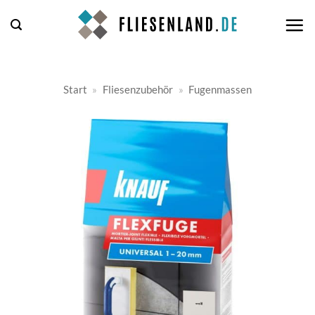
Zum
Inhalt
springen
Start
»
Fliesenzubehör
»
Fugenmassen