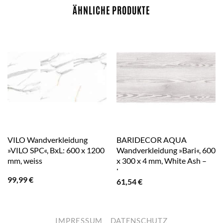
ÄHNLICHE PRODUKTE
VILO Wandverkleidung
BARIDECOR AQUA
»VILO SPC«, BxL: 600 x 1200
Wandverkleidung »Bari«, 600
mm, weiss
x 300 x 4 mm, White Ash –
braun
99,99
€
61,54
€
IMPRESSUM
DATENSCHUTZ