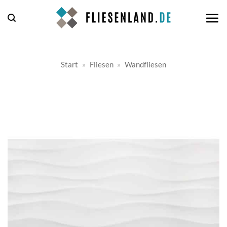
Zum
Inhalt
springen
Start
»
Fliesen
»
Wandfliesen