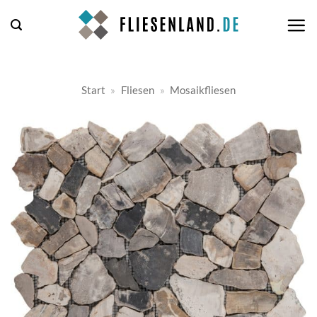
Zum
Inhalt
springen
Start
»
Fliesen
»
Mosaikfliesen