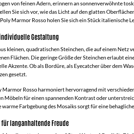
zogen von feinen Adern, erinnern an sonnenverwöhnte tos
llen Sie sich vor, wie das Licht auf den glatten Oberfläch
oly Marmor Rosso holen Sie sich ein Stück italienische Le
 individuelle Gestaltung
s kleinen, quadratischen Steinchen, die auf einem Netz ve
enen Flächen. Die geringe Größe der Steinchen erlaubt eine
elle Akzente. Ob als Bordüre, als Eyecatcher über dem Wa
zen gesetzt.
 Marmor Rosso harmoniert hervorragend mit verschiedenen
n Möbeln für einen spannenden Kontrast oder unterstreic
e warme Farbgebung des Mosaiks sorgt für eine behaglich
 für langanhaltende Freude