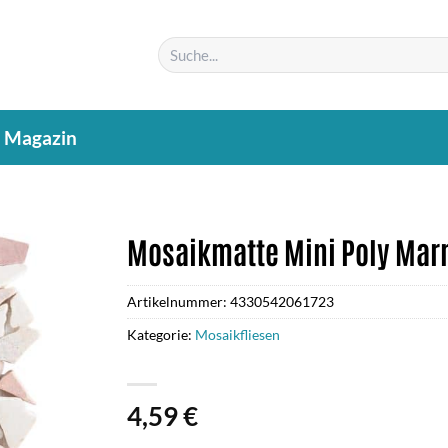
Suchen
nach:
Magazin
Mosaikmatte Mini Poly Mar
Artikelnummer:
4330542061723
Kategorie:
Mosaikfliesen
4,59
€