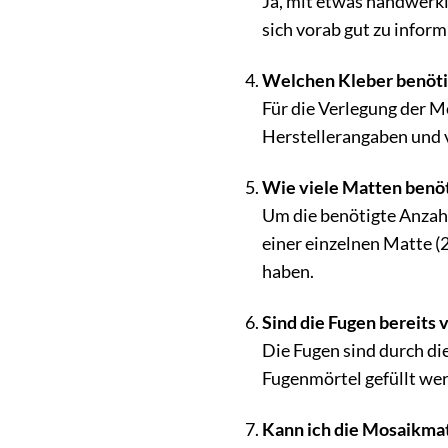
Ja, mit etwas handwerkl
sich vorab gut zu infor
Welchen Kleber benötig
Für die Verlegung der M
Herstellerangaben und 
Wie viele Matten benöt
Um die benötigte Anzahl
einer einzelnen Matte (2
haben.
Sind die Fugen bereits
Die Fugen sind durch di
Fugenmörtel gefüllt we
Kann ich die Mosaikma