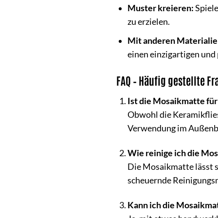
Muster kreieren:
Spiele
zu erzielen.
Mit anderen Materialie
einen einzigartigen und 
FAQ – Häufig gestellte F
Ist die Mosaikmatte fü
Obwohl die Keramikflies
Verwendung im Außenber
Wie reinige ich die Mo
Die Mosaikmatte lässt s
scheuernde Reinigungsmi
Kann ich die Mosaikmat