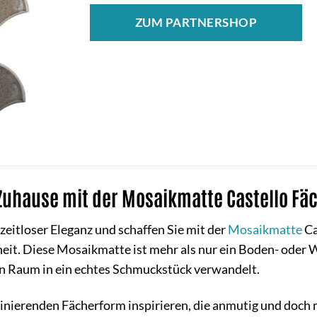
ZUM PARTNERSHOP
 Zuhause mit der Mosaikmatte Castello Fä
 zeitloser Eleganz und schaffen Sie mit der
Mosaikmatte
Ca
t. Diese Mosaikmatte ist mehr als nur ein Boden- oder W
den Raum in ein echtes Schmuckstück verwandelt.
szinierenden Fächerform inspirieren, die anmutig und doch