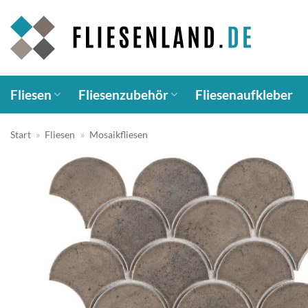
Zum
Inhalt
springen
Fliesen
Fliesenzubehör
Fliesenaufkleber
Start
»
Fliesen
»
Mosaikfliesen