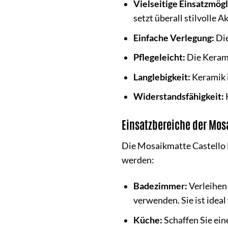
Vielseitige Einsatzmögl
setzt überall stilvolle A
Einfache Verlegung:
Die
Pflegeleicht:
Die Kerami
Langlebigkeit:
Keramik i
Widerstandsfähigkeit:
Einsatzbereiche der Mos
Die Mosaikmatte Castello 
werden:
Badezimmer:
Verleihen
verwenden. Sie ist idea
Küche:
Schaffen Sie ein