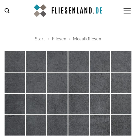
Zum
Inhalt
springen
Start
»
Fliesen
»
Mosaikfliesen