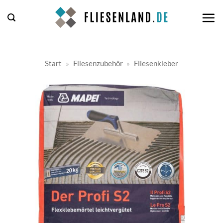
Zum
Inhalt
springen
Start
»
Fliesenzubehör
»
Fliesenkleber