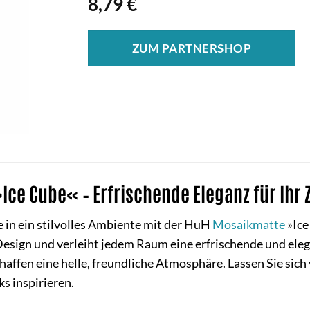
8,79
€
ZUM PARTNERSHOP
ce Cube« – Erfrischende Eleganz für Ihr
 in ein stilvolles Ambiente mit der HuH
Mosaikmatte
»Ice
sign und verleiht jedem Raum eine erfrischende und elega
haffen eine helle, freundliche Atmosphäre. Lassen Sie sic
 inspirieren.