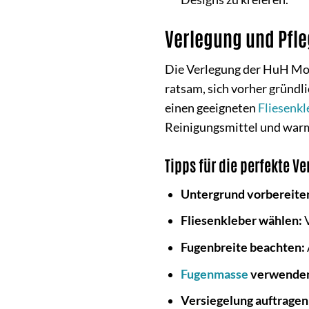
Verlegung und Pfl
Die Verlegung der HuH Mos
ratsam, sich vorher gründl
einen geeigneten
Fliesenkl
Reinigungsmittel und war
Tipps für die perfekte V
Untergrund vorbereite
Fliesenkleber wählen:
V
Fugenbreite beachten:
Fugenmasse
verwende
Versiegelung auftragen