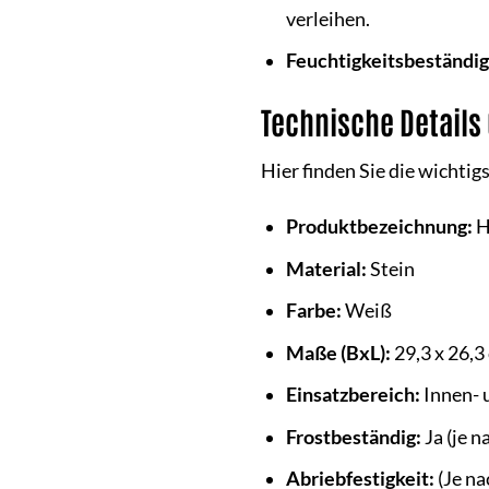
verleihen.
Feuchtigkeitsbeständig
Technische Details
Hier finden Sie die wicht
Produktbezeichnung:
H
Material:
Stein
Farbe:
Weiß
Maße (BxL):
29,3 x 26,3
Einsatzbereich:
Innen- u
Frostbeständig:
Ja (je n
Abriebfestigkeit:
(Je na