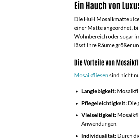
Ein Hauch von Luxu
Die HuH Mosaikmatte »Ice C
einer Matte angeordnet, bi
Wohnbereich oder sogar im 
lässt Ihre Räume größer un
Die Vorteile von Mosaikf
Mosaikfliesen
sind nicht n
Langlebigkeit:
Mosaikfl
Pflegeleichtigkeit:
Die g
Vielseitigkeit:
Mosaikfli
Anwendungen.
Individualität:
Durch die