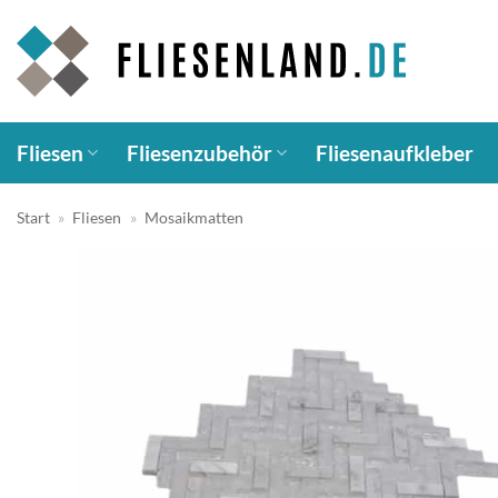
Zum
Inhalt
springen
Fliesen
Fliesenzubehör
Fliesenaufkleber
Start
»
Fliesen
»
Mosaikmatten