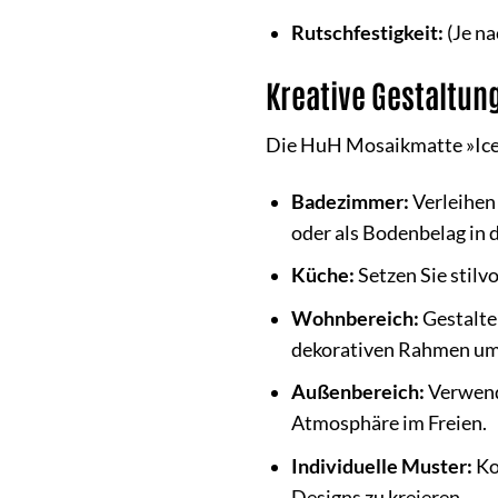
Rutschfestigkeit:
(Je na
Kreative Gestaltu
Die HuH Mosaikmatte »Ice C
Badezimmer:
Verleihen
oder als Bodenbelag in
Küche:
Setzen Sie stilv
Wohnbereich:
Gestalte
dekorativen Rahmen um e
Außenbereich:
Verwende
Atmosphäre im Freien.
Individuelle Muster:
Ko
Designs zu kreieren.