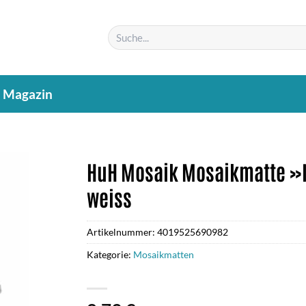
Suchen
nach:
Magazin
HuH Mosaik Mosaikmatte »Ice
weiss
Artikelnummer:
4019525690982
Kategorie:
Mosaikmatten