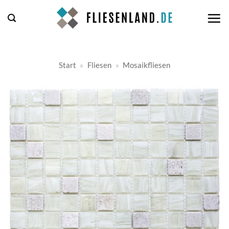
Zum
Inhalt
springen
Start
»
Fliesen
»
Mosaikfliesen