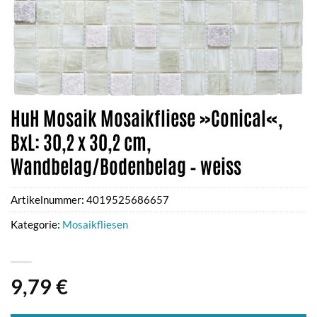
HuH Mosaik Mosaikfliese »Conical«,
BxL: 30,2 x 30,2 cm,
Wandbelag/Bodenbelag – weiss
Artikelnummer:
4019525686657
Kategorie:
Mosaikfliesen
9,79
€