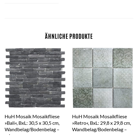
ÄHNLICHE PRODUKTE
HuH Mosaik Mosaikfliese
HuH Mosaik Mosaikfliese
»Bali«, BxL: 30,5 x 30,5 cm,
»Retro«, BxL: 29,8 x 29,8 cm,
Wandbelag/Bodenbelag –
Wandbelag/Bodenbelag –
schwarz
grau