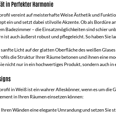
ät in Perfekter Harmonie
rofil vereint auf meisterhafte Weise Ästhetik und Funktion
t ein und setzt dabei stilvolle Akzente. Ob als Bordüre an
em Badezimmer – die Einsatzmöglichkeiten sind schier unbe
ern ist auch äußerst robust und pflegeleicht. So haben Si
as sanfte Licht auf der glatten Oberfläche des weißen Glas
Profils die Struktur Ihrer Räume betonen und ihnen eine m
Sie nicht nur in ein hochwertiges Produkt, sondern auch in 
signs
rofil in Weiß ist ein wahrer Alleskönner, wenn es um die G
 Element in Ihren Räumen einsetzen können:
 Ihren Wänden eine elegante Umrandung und setzen Sie sti