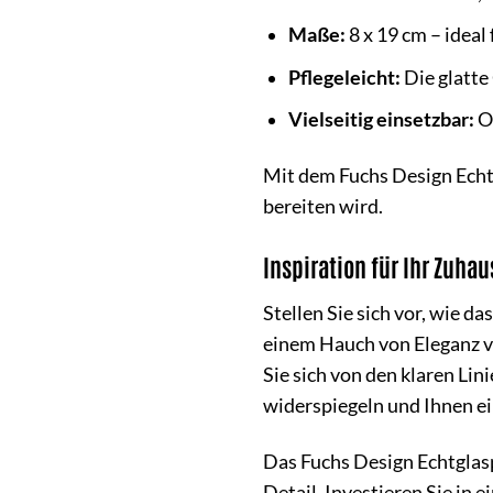
Maße:
8 x 19 cm – ideal 
Pflegeleicht:
Die glatte
Vielseitig einsetzbar:
Ob
Mit dem Fuchs Design Echtg
bereiten wird.
Inspiration für Ihr Zuhau
Stellen Sie sich vor, wie 
einem Hauch von Eleganz ve
Sie sich von den klaren Lin
widerspiegeln und Ihnen e
Das Fuchs Design Echtglasp
Detail. Investieren Sie in