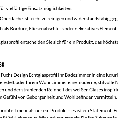
für vielfältige Einsatzmöglichkeiten.
 Oberfläche ist leicht zu reinigen und widerstandsfähig g
 als Bordüre, Fliesenabschluss oder dekoratives Element –
lasprofil entscheiden Sie sich für ein Produkt, das höch
se
das Fuchs Design Echtglasprofil Ihr Badezimmer in eine lux
redelt oder Ihrem Wohnzimmer eine moderne, stilvolle No
ien und der strahlenden Reinheit des weißen Glases inspiri
in Gefühl von Geborgenheit und Wohlbefinden vermitteln.
rofil ist mehr als nur ein Produkt – es ist ein Statement.
 ein Stück Lebensqualität und verwandeln Sie Ihr Zuhause i