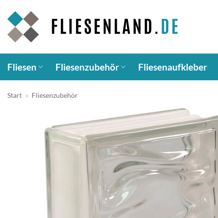
Zum
Inhalt
springen
Fliesen
Fliesenzubehör
Fliesenaufkleber
Start
»
Fliesenzubehör