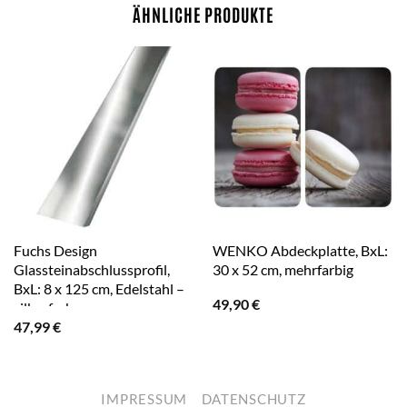
ÄHNLICHE PRODUKTE
Fuchs Design
WENKO Abdeckplatte, BxL:
Glassteinabschlussprofil,
30 x 52 cm, mehrfarbig
BxL: 8 x 125 cm, Edelstahl –
49,90
€
silberfarben
47,99
€
IMPRESSUM
DATENSCHUTZ