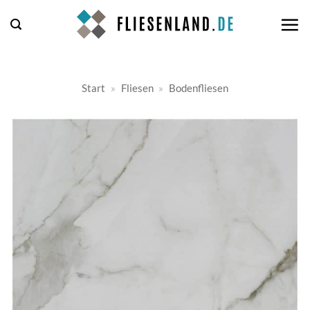
Zum
Inhalt
springen
Start
»
Fliesen
»
Bodenfliesen