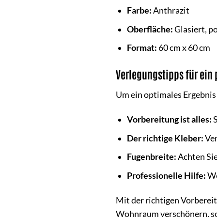
Farbe:
Anthrazit
Oberfläche:
Glasiert, po
Format:
60 cm x 60 cm
Verlegungstipps für ein 
Um ein optimales Ergebnis 
Vorbereitung ist alles:
S
Der richtige Kleber:
Ver
Fugenbreite:
Achten Sie
Professionelle Hilfe:
Wen
Mit der richtigen Vorberei
Wohnraum verschönern, son