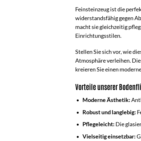
Feinsteinzeug ist die perfe
widerstandsfähig gegen Abn
macht sie gleichzeitig pfl
Einrichtungsstilen.
Stellen Sie sich vor, wie 
Atmosphäre verleihen. Die
kreieren Sie einen moderne
Vorteile unserer Bodenfl
Moderne Ästhetik:
Anth
Robust und langlebig:
Fe
Pflegeleicht:
Die glasier
Vielseitig einsetzbar:
Ge