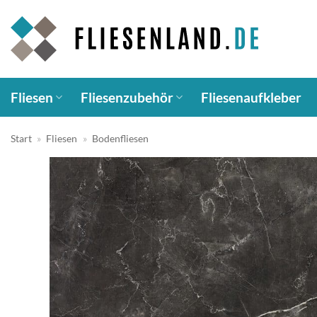
Zum
Inhalt
springen
Fliesen
Fliesenzubehör
Fliesenaufkleber
Start
»
Fliesen
»
Bodenfliesen