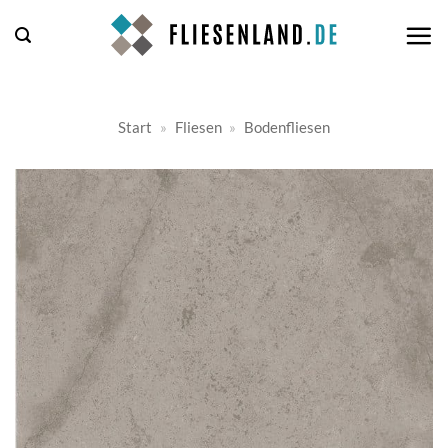
Zum
Inhalt
springen
Start
»
Fliesen
»
Bodenfliesen